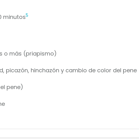
5
20 minutos
as o más (priapismo)
ad, picazón, hinchazón y cambio de color del pene
el pene)
ne