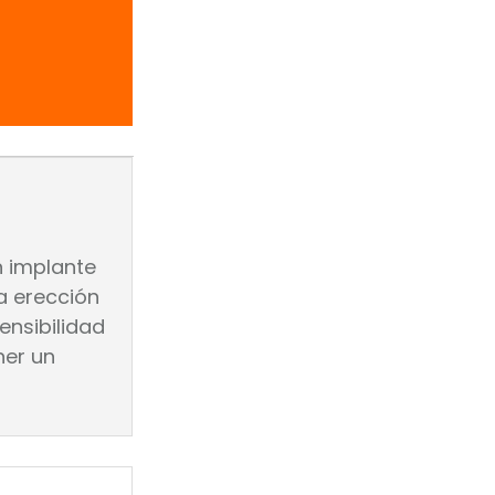
n implante
a erección
ensibilidad
ner un