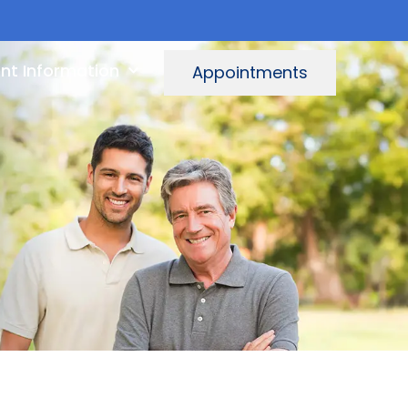
ent Information
Appointments