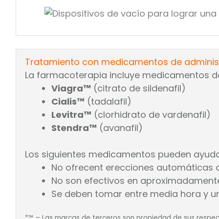
Tratamiento con medicamentos de administr
La farmacoterapia incluye medicamentos de 
Viagra™
(citrato de sildenafil)
Cialis™
(tadalafil)
Levitra™
(clorhidrato de vardenafil)
Stendra™
(avanafil)
Los siguientes medicamentos pueden ayudar 
No ofrecent erecciones automáticas
No son efectivos en aproximadamente
Se deben tomar entre media hora y un
*™ – Las marcas de terceros son propiedad de sus respect